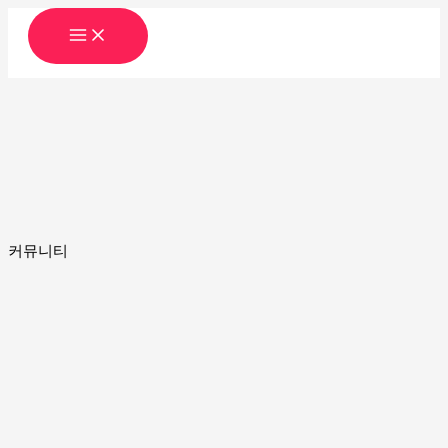
콘
텐
츠
로
건
너
뛰
기
커뮤니티